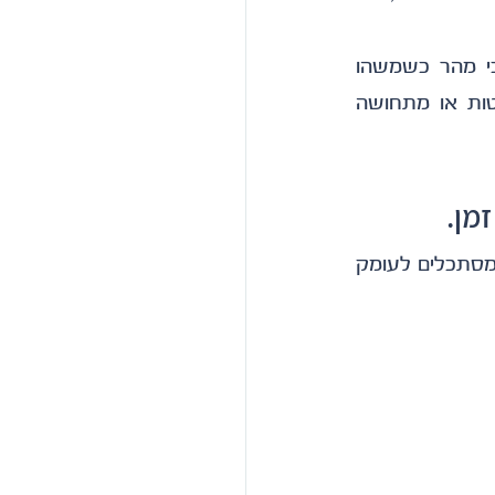
דווקא עובדים חזקים, מחויבים ומקצועיים הם בדרך כלל גם אלה שמרגישים הכי מהר כשמשהו 
בארגון לא עובד. הם הראשונים להתעייף מעמימות, מחוסר סדר, מהיעדר החלטות או מתחושה 
מן.
יש נטייה לחשוב שעובדים נשארים בזכות “פינוקים”, ימי גיבוש או בונוסים. אבל כשמסתכלים לעומק 