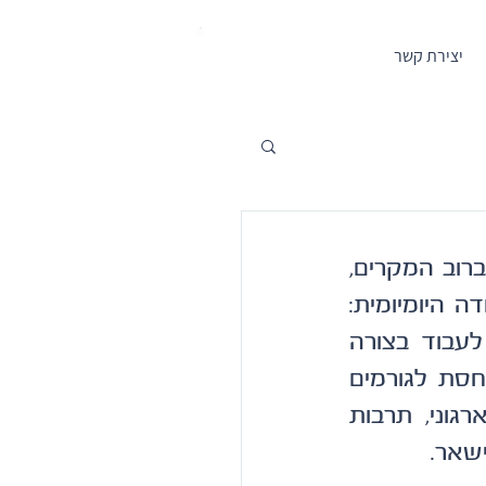
לתיאום פגישה
יצירת קשר
עובדים טובים לא נשארים במקום עבודה רק בגלל שכר או תנאים. ברוב המקרים, 
מה שמשפיע באמת על הרצון להישאר לאורך זמן הוא חוויית העבודה היומיומית: 
תחושת המשמעות, איכות הניהול, רמת הבהירות בארגון והיכולת לעבוד בצורה 
מקצועית ויציבה בלי להיות כל הזמן במתח. במאמר הזה אני מתייחסת לגורמים 
העמוקים יותר שמשפיעים על שימור עובדים, ולאופן שבו מבנה ארגוני, תרבות 
שאר.